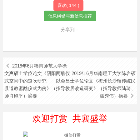
喜欢(
144
)
分享到：
2019年6月赣南师范大学徐
文爽硕士学位论文《阴阳两醮仪
2019年6月华南理工大学陈岩硕
式空间中的道吹研究——以会昌
士学位论文《梅州长沙镇传统民
县道教斋醮仪式为例》（指导教
居改造研究》（指导教师陆琦、
师肖艳平）摘要
潘秀伟）摘要
欢迎打赏 共襄盛举