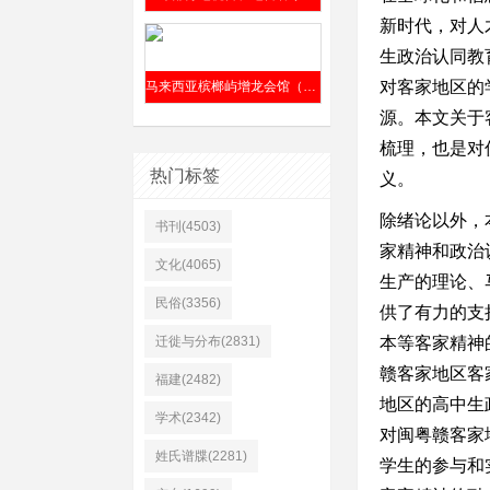
新时代，对人
生政治认同教
对客家地区的
马来西亚槟榔屿增龙会馆（前身“仁胜公司”）清嘉庆六年（1801年）成立
源。本文关于
梳理，也是对
热门标签
义。
除绪论以外，
书刊(4503)
家精神和政治
文化(4065)
生产的理论、
民俗(3356)
供了有力的支
迁徙与分布(2831)
本等客家精神
赣客家地区客
福建(2482)
地区的高中生
学术(2342)
对闽粤赣客家
姓氏谱牒(2281)
学生的参与和