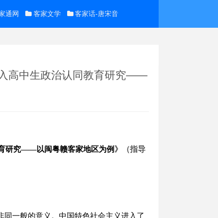
家通网
客家文学
客家话-唐宋音
融入高中生政治认同教育研究——
育研究
——
以闽粤赣客家地区为例
》（
指导
有非同一般的意义。中国特色社会主义进入了