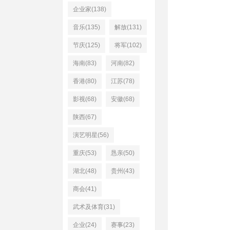
企业家(138)
音乐(135)
解放(131)
节庆(125)
将军(102)
海南(83)
河南(82)
香港(80)
江苏(78)
影视(68)
安徽(68)
陕西(67)
演艺明星(56)
重庆(53)
恳亲(50)
湖北(48)
贵州(43)
商会(41)
武术及体育(31)
企业(24)
赛事(23)