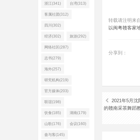
浙江(341)
台湾(313)
客属社团(312)
转载请注明来
四川(302)
以闽粤赣客家
经济(302)
旅游(292)
网络社区(287)
分享到：
志书(279)
海外(257)
研究机构(219)
官方媒体(203)
2021年5
联谊(198)
的赣南采茶舞蹈
饮食(185)
湖南(179)
山歌(176)
会议(160)
畲与客(145)