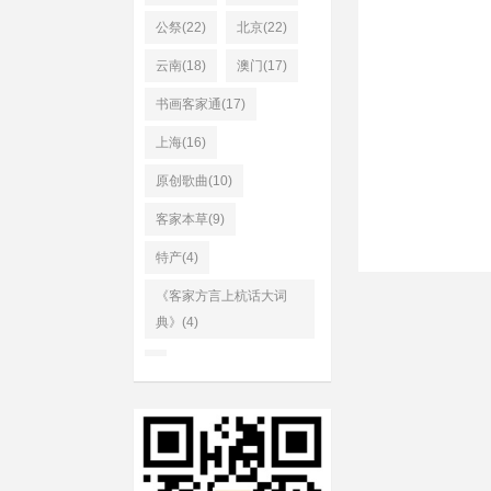
公祭(22)
北京(22)
云南(18)
澳门(17)
书画客家通(17)
上海(16)
原创歌曲(10)
客家本草(9)
特产(4)
《客家方言上杭话大词
典》(4)