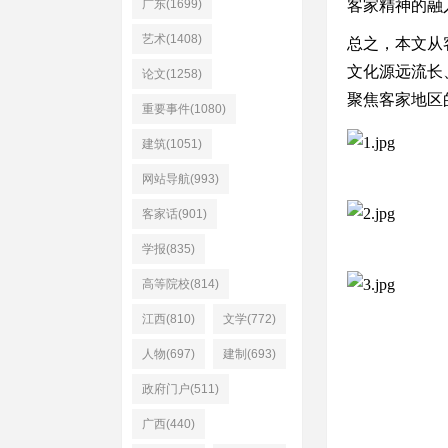
广东(1699)
客家精神的融
艺术(1408)
总之，本文从
文化源远流长
论文(1258)
聚焦客家地区
重要事件(1080)
建筑(1051)
网站导航(993)
客家话(901)
学报(835)
高等院校(814)
江西(810)
文学(772)
人物(697)
建制(693)
政府门户(511)
广西(440)