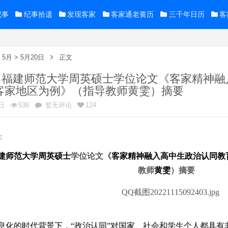
纪事
纪事拾遗
发现客家
客家通老黄历
三千年日历
客
>
5月
>
5月20日
正文
年5月福建师范大学周英硕士学位论文《客家精神
客家地区为例》（指导教师黄雯）摘要
日
536
暂无评论
124
:
建师范
大学
周英
硕士
学位论文
《
客家精神融入高中生政治认同教
教师
黄雯
）摘要
息化的时代背景下，
“政治认同”对国家、社会和学生个人都具