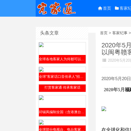
首页
客家
头条文章
首页
>
客家纪事
2020
以闽粤赣
全球各地客家人为何都可以参阅邱锡凤编撰的《客家方言上杭话大词典》？
2020年5月20
全球“客家话口音传承人”招贤榜2019年9月4日公开发布
2020年5月20日
打赏客家通 传承客家话
2020年
5
月
福
邱锡凤编制全国（含港澳台）客家方言分布全表（征求意见稿）2019年8月12日发布
在全球化和信
全球部分电视台、电台客家话节目介绍​