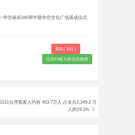
华嵒诞辰340周年暨华嵒文化广场落成仪式
喜欢(
151
)
15日台湾客家人约有 453.7万人 占全台2,349.2 万
人的19.3%