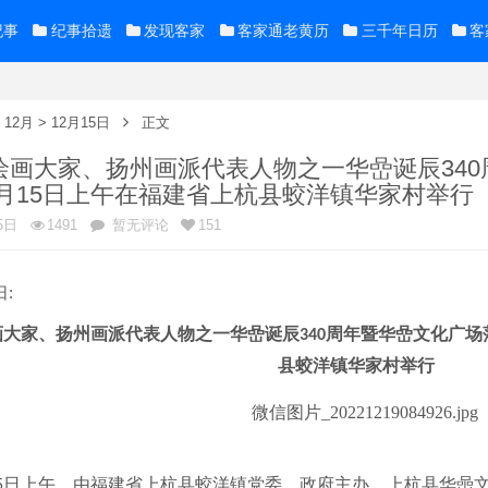
纪事
纪事拾遗
发现客家
客家通老黄历
三千年日历
客
>
12月
>
12月15日
正文
绘画大家、扬州画派代表人物之一华嵒诞辰34
12月15日上午在福建省上杭县蛟洋镇华家村举行
5日
1491
暂无评论
151
日:
画大家
、
扬州画派代表人物之一华嵒诞辰
周年暨华嵒文化广场
340
县蛟洋镇华家村
举行
日上午，由福建省上杭县蛟洋镇党委、政府主办，上杭县华喦
5