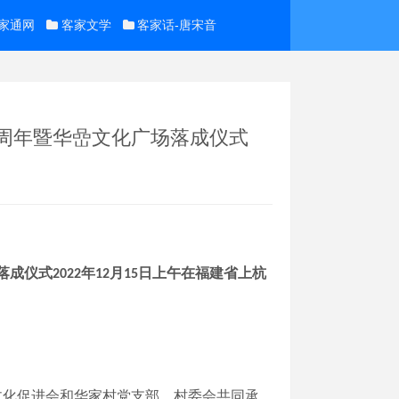
家通网
客家文学
客家话-唐宋音
0周年暨华嵒文化广场落成仪式
落成仪式
年
月
日上午
在福建省
上杭
2022
12
15
文化促进会和华家村党支部、村委会共同承