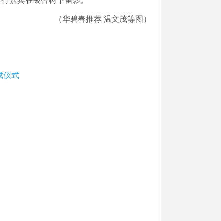
一行嘉宾在银杏树下留影。
（华碧春推荐
温文茂等图）
成仪式