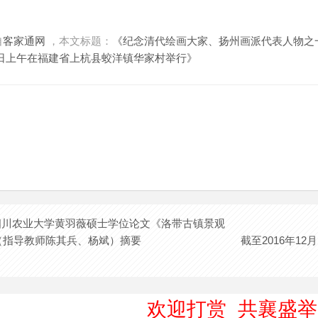
自
客家通网
，本文标题：
《纪念清代绘画大家、扬州画派代表人物之一
月15日上午在福建省上杭县蛟洋镇华家村举行》
2月四川农业大学黄羽薇硕士学位论文《洛带古镇景观
（指导教师陈其兵、杨斌）摘要
截至2016年12月
欢迎打赏 共襄盛举