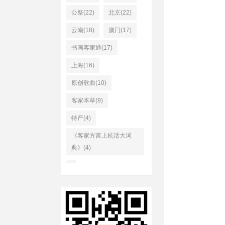
公祭(22)
北京(22)
云南(18)
澳门(17)
书画客家通(17)
上海(16)
原创歌曲(10)
客家本草(9)
特产(4)
《客家方言上杭话大词
典》(4)