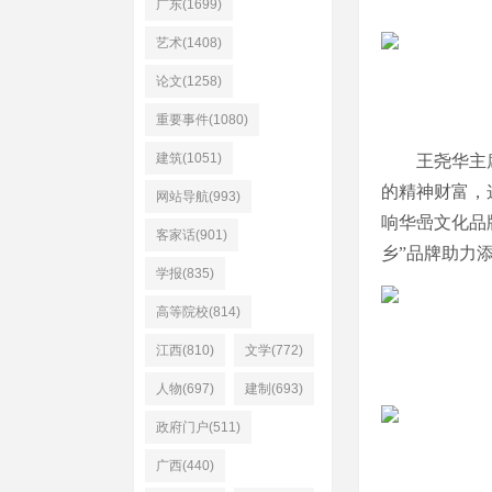
广东(1699)
艺术(1408)
论文(1258)
重要事件(1080)
建筑(1051)
王尧华主
的精神财富，
网站导航(993)
响华喦文化品
客家话(901)
乡”品牌助力
学报(835)
高等院校(814)
江西(810)
文学(772)
人物(697)
建制(693)
政府门户(511)
广西(440)