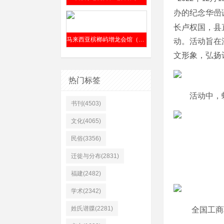
办的纪念华喦
长卢权国，县
马来西亚槟榔屿增龙会馆（前身“仁胜公司”）清嘉庆六年（1801年）成立
动。活动旨在
文形象，弘扬
热门标签
活动中，
书刊(4503)
文化(4065)
民俗(3356)
迁徙与分布(2831)
福建(2482)
学术(2342)
姓氏谱牒(2281)
全国工商