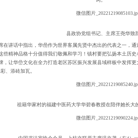
县政协党组书记、主席王尧华致
席在讲话中指出，华喦作为世界客属先贤中杰出的代表之一，通
这些精神品格十分值得我们敬佩和学习！镇村要把弘扬本土历史
牌，让华嵒文化在全力打造老区苏区振兴发展县域样板中发挥更大
添彩、添砖加瓦。
祖籍华家村的福建中医药大学华碧春教授在陪伴她长大