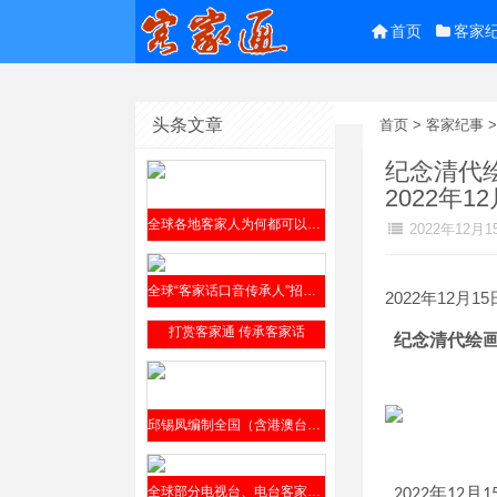
首页
客家
头条文章
首页
>
客家纪事
纪念清代
2022年
全球各地客家人为何都可以参阅邱锡凤编撰的《客家方言上杭话大词典》？
2022年12月1
全球“客家话口音传承人”招贤榜2019年9月4日公开发布
2022年12月15
打赏客家通 传承客家话
纪念清代绘
邱锡凤编制全国（含港澳台）客家方言分布全表（征求意见稿）2019年8月12日发布
全球部分电视台、电台客家话节目介绍​
年
月
2022
12
1