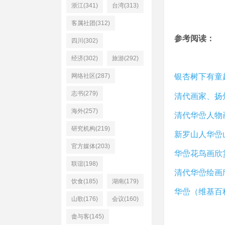
浙江(341)
台湾(313)
客属社团(312)
参考阅读：
四川(302)
经济(302)
旅游(292)
网络社区(287)
银杏树下有童
志书(279)
清代画家、扬
海外(257)
清代华嵒人物
研究机构(219)
新罗山人华嵒
官方媒体(203)
华嵒花鸟画欣
联谊(198)
清代华嵒绘画
饮食(185)
湖南(179)
华嵒（维基百
山歌(176)
会议(160)
畲与客(145)