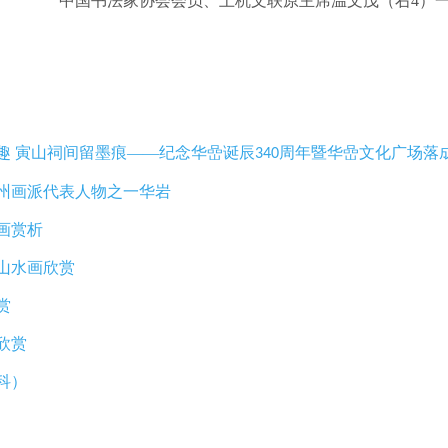
中国书法家协会会员、上杭文联原主席温文茂（右
4
）
趣
寅山祠间留墨痕——纪念华嵒诞辰
周年暨华嵒文化广场落
340
州画派代表人物之一华岩
画赏析
山水画欣赏
赏
欣赏
科）