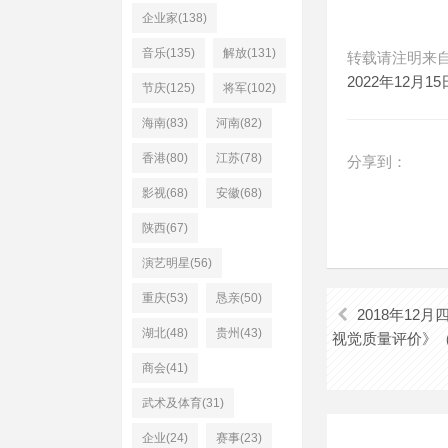
企业家(138)
音乐(135)
解放(131)
转载请注明来
2022年12
节庆(125)
将军(102)
海南(83)
河南(82)
香港(80)
江苏(78)
分享到：
影视(68)
安徽(68)
陕西(67)
演艺明星(56)
重庆(53)
恳亲(50)
2018年1
湖北(48)
贵州(43)
视觉质量评价》
商会(41)
武术及体育(31)
企业(24)
赛事(23)