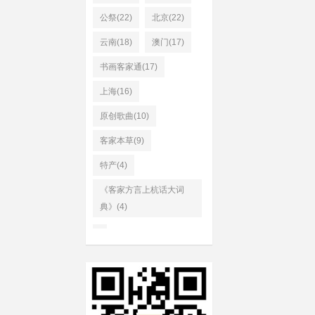
公祭(22)
北京(22)
云南(18)
澳门(17)
书画客家通(17)
上海(16)
原创歌曲(10)
客家本草(9)
特产(4)
《客家方言上杭话大词
典》(4)