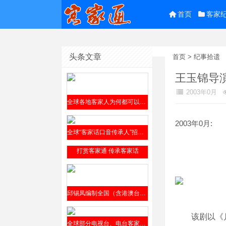
首页
客家
头条文章
首页
>
纪事拾遗
王玉锦导
2003年0月
全球各地客家人为何都可以参阅邱锡凤编撰的《客家方言上杭话大词典》？
2003年0月:
全球“客家话口音传承人”招贤榜2019年9月4日公开发布
打赏客家通 传承客家话
邱锡凤编制全国（含港澳台）客家方言分布全表（征求意见稿）2019年8月12日发布
该剧以《
全球部分电视台、电台客家话节目介绍​