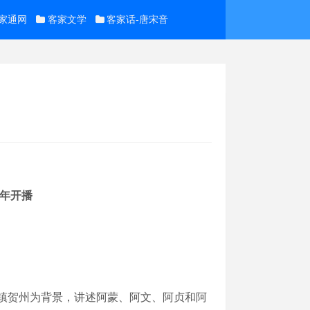
家通网
客家文学
客家话-唐宋音
年开播
镇贺州为背景，讲述阿蒙、阿文、阿贞和阿