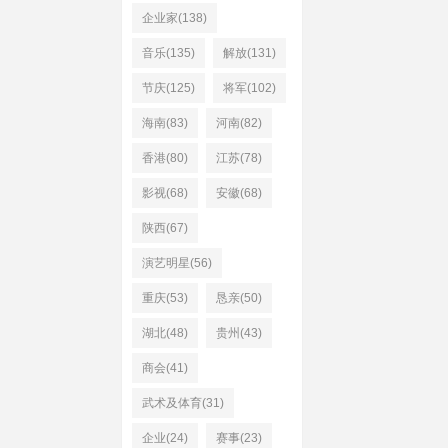
企业家(138)
音乐(135)
解放(131)
节庆(125)
将军(102)
海南(83)
河南(82)
香港(80)
江苏(78)
影视(68)
安徽(68)
陕西(67)
演艺明星(56)
重庆(53)
恳亲(50)
湖北(48)
贵州(43)
商会(41)
武术及体育(31)
企业(24)
赛事(23)