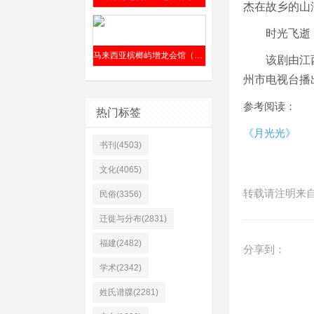
杰在故乡的山
时光飞逝
马来西亚槟榔屿增龙会馆（前身“仁胜公司”）清嘉庆六年（1801年）成立
该剧由江
州市电视台播出
参考阅读：
热门标签
《月光光》
书刊(4503)
文化(4065)
转载请注明来
民俗(3356)
迁徙与分布(2831)
福建(2482)
分享到：
学术(2342)
姓氏谱牒(2281)