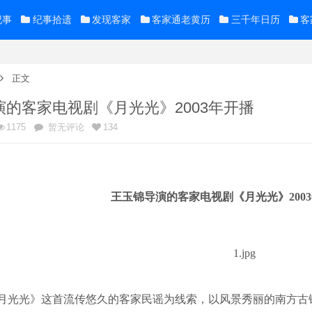
纪事
纪事拾遗
发现客家
客家通老黄历
三千年日历
客
正文
演的客家电视剧《月光光》2003年开播
1175
暂无评论
134
王玉锦
导演的
客家电视剧《月光光》
2
003
月光光》这首流传悠久的客家民谣为线索，以风景秀丽的南方古