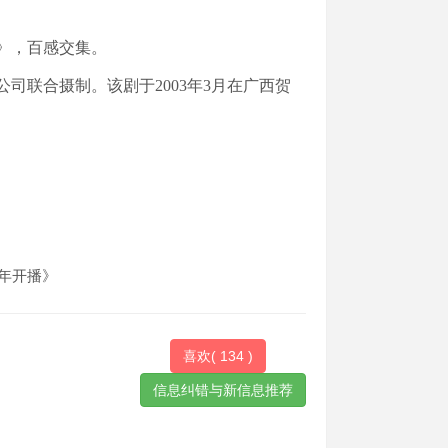
》，百感交集。
公司联合摄制。该剧于
2003年3月在广西贺
3年开播》
喜欢(
134
)