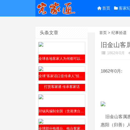
首页
客家
头条文章
首页
>
纪事拾遗
旧金山客
1862年0月
全球各地客家人为何都可以参阅邱锡凤编撰的《客家方言上杭话大词典》？
1862年0月:
全球“客家话口音传承人”招贤榜2019年9月4日公开发布
打赏客家通 传承客家话
邱锡凤编制全国（含港澳台）客家方言分布全表（征求意见稿）2019年8月12日发布
旧金山客属
惠阳（归善）
全球部分电视台、电台客家话节目介绍​