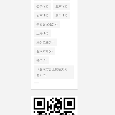
公祭(22)
北京(22)
云南(18)
澳门(17)
书画客家通(17)
上海(16)
原创歌曲(10)
客家本草(9)
特产(4)
《客家方言上杭话大词
典》(4)