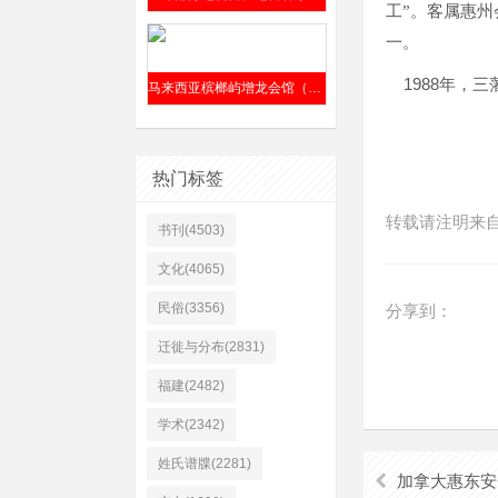
工”。客属惠
一。
1988
年，三
马来西亚槟榔屿增龙会馆（前身“仁胜公司”）清嘉庆六年（1801年）成立
热门标签
转载请注明来
书刊(4503)
文化(4065)
民俗(3356)
分享到：
迁徙与分布(2831)
福建(2482)
学术(2342)
姓氏谱牒(2281)
加拿大惠东安