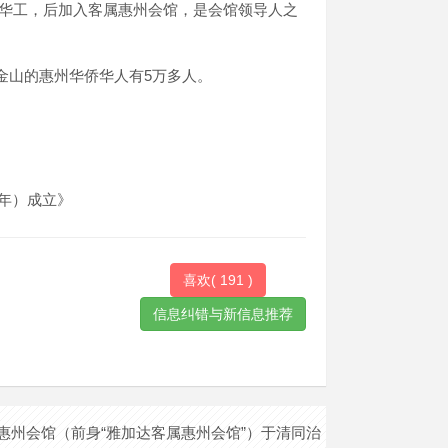
位华工，后加入客属惠州会馆，是会馆领导人之
5
金山的惠州华侨华人有
万多人。
2年）成立》
喜欢(
191
)
惠州会馆（前身“雅加达客属惠州会馆”）于清同治