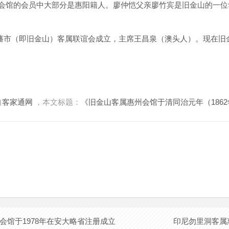
州会馆的会员中大部分是惠阳籍人。廖仲恺父亲廖竹宾是旧金山的一
藩市（即旧金山）客属联谊会成立，主席王昌泉（澳头人）。现在旧
自
客家通网
，本文标题：
《旧金山客属惠州会馆于清同治元年（186
会馆于1978年在安大略省注册成立
印尼勿里洞客属