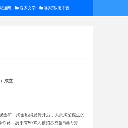
家通网
客家文学
客家话-唐宋音
）成立
现金矿，淘金热消息传开后，大批渴望谋生的
5000
洋铁路，惠阳有
人被招募充当“契约劳