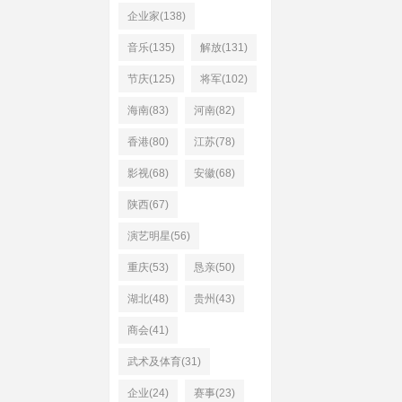
企业家(138)
音乐(135)
解放(131)
节庆(125)
将军(102)
海南(83)
河南(82)
香港(80)
江苏(78)
影视(68)
安徽(68)
陕西(67)
演艺明星(56)
重庆(53)
恳亲(50)
湖北(48)
贵州(43)
商会(41)
武术及体育(31)
企业(24)
赛事(23)