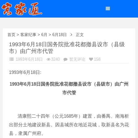
首页
>
客家纪事
>
6月
>
6月18日
正文
1993年6月18日国务院批准花都撤县设市（县级
市）由广州市代管
1993年6月18日
3240
暂无评论
158
1993年6月18日:
1993
6
18
年
月
日国务院批准花都撤县设市（县级市）由广州
市代管
1685
清康熙二十四年（公元
年）建置，由番禺、南海析
出部分土地建设新县。因县城所在地近花城，取新县名为花
县，隶属广州府。