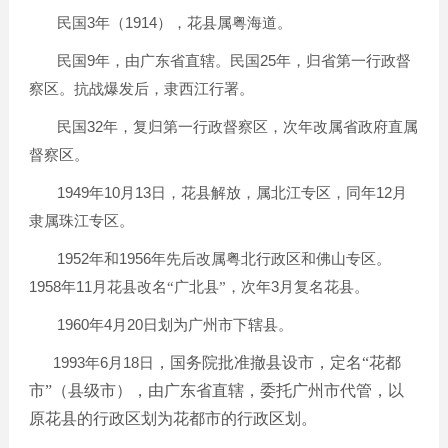
3
1914
民国
年（
），花县属粤海道。
9
25
民国
年，由广东省直辖。民国
年，归省第一行政督
察区。抗战爆发后，隶西江行署。
32
民国
年，复归第一行政督察区，次年改属省政府直属
督察区。
1949
10
13
12
年
月
日，花县解放，属北江专区，同年
月
隶属珠江专区。
1952
1956
年和
年先后改属粤北行政区和佛山专区。
1958
11
3
年
月花县改名“广北县”，次年
月复名花县。
1960年4月20日划为广州市下辖县。
1993年6月18日
，国务院批准撤县设市，定名“花都
市”（县级市），由广东省直辖，委托广州市代管，以
原花县的行政区划为花都市的行政区划。