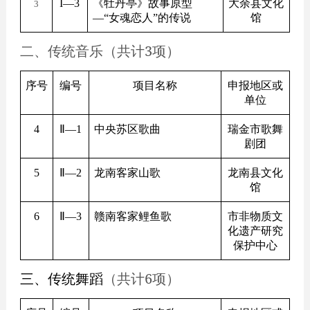
I
—3
《牡丹亭》故事原型
大余县文化
3
—“女魂恋人”的传说
馆
二、传统音乐（共计3项）
序号
编号
项目名称
申报地区或
单位
4
Ⅱ—1
中央苏区歌曲
瑞金市歌舞
剧团
5
Ⅱ—2
龙南客家山歌
龙南县文化
馆
6
Ⅱ—3
赣南客家鲤鱼歌
市非物质文
化遗产研究
保护中心
三、传统舞蹈
（共计6项）