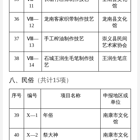
11
馆
36
Ⅷ—
龙南客家织带制作技艺
龙南县文化
12
馆
37
Ⅷ—
手工榨油制作技艺
崇义县民间
13
艺术家协会
38
Ⅷ—
石城王润生毛笔制作技
王润生笔庄
14
艺
八、民俗
（共计15项）
序号
编号
项目名称
申报地区或
单位
39
X
—1
年俗
南康市文化
馆
40
X
—2
祭大神
南康市文化