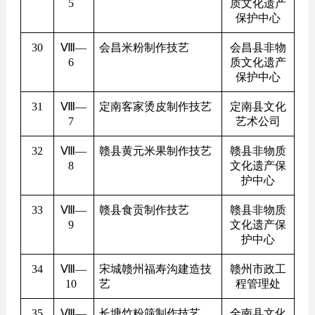
5
质文化遗产
保护中心
30
Ⅷ—
会昌米粉制作技艺
会昌县非物
6
质文化遗产
保护中心
31
Ⅷ—
定南客家烫皮制作技艺
定南县文化
7
艺术公司
32
Ⅷ—
赣县黄元米果制作技艺
赣县非物质
8
文化遗产保
护中心
33
Ⅷ—
赣县食贡制作技艺
赣县非物质
9
文化遗产保
护中心
34
Ⅷ—
宋城赣州福寿沟建造技
赣州市政工
10
艺
程管理处
35
Ⅷ—
长塘竹粉筛制作技艺
全南县文化