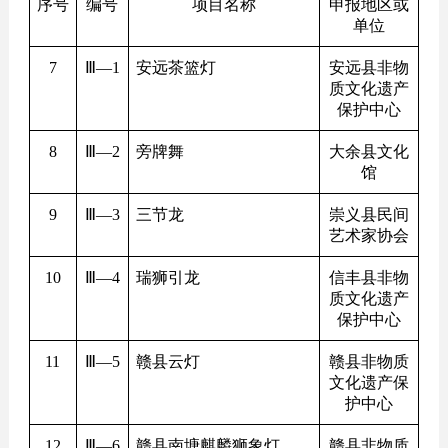
序号
编号
项目名称
申报地区或
单位
7
Ⅲ—1
安远茶篮灯
安远县非物
质文化遗产
保护中心
8
Ⅲ—2
旁牌舞
大余县文化
馆
9
Ⅲ—3
三节龙
崇义县民间
艺术家协会
10
Ⅲ—4
瑞狮引龙
信丰县非物
质文化遗产
保护中心
11
Ⅲ—5
赣县云灯
赣县非物质
文化遗产保
护中心
12
Ⅲ—6
赣县南塘麒麟狮象灯
赣县非物质