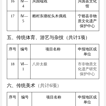
16
Ⅳ—
兴国端戏
兴国县文化
4
馆
17
Ⅳ—
赖村东塘杖头木偶戏
宁都县非物
5
质文化遗产
保护中心
五、传统体育、游艺与杂技（共计1项）
序号
编号
项目名称
申报地区或
单位
18
Ⅵ—
八卦太极
市非物质文
1
化遗产研究
保护中心
六、传统美术
（共计6项）
序号
编号
项目名称
申报地区或
单位