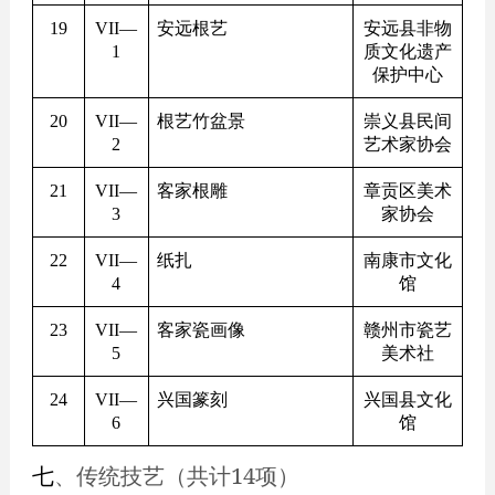
19
VII
—
安远根艺
安远县非物
1
质文化遗产
保护中心
20
VII
—
根艺竹盆景
崇义县民间
2
艺术家协会
21
VII
—
客家根雕
章贡区美术
3
家协会
22
VII
—
纸扎
南康市文化
4
馆
23
VII
—
客家瓷画像
赣州市瓷艺
5
美术社
24
VII
—
兴国篆刻
兴国县文化
6
馆
七
、传统技艺（共计14项）