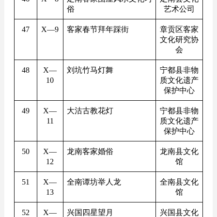
俗
艺术公司
47
X
—9
客家春节拜年踩街
章贡区客家
文化研究协
会
48
X
—
刘坑竹马灯舞
宁都县非物
10
质文化遗产
保护中心
49
X
—
大沽古教花灯
宁都县非物
11
质文化遗产
保护中心
50
X
—
龙南客家婚俗
龙南县文化
12
馆
51
X
—
全南谭坊举人龙
全南县文化
13
馆
52
X
—
兴国四星望月
兴国县文化