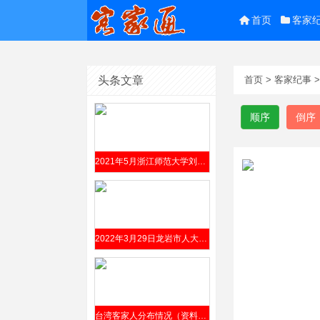
首页
客家
头条文章
首页
>
客家纪事
顺序
倒序
2021年5月浙江师范大学刘乙霖硕士学位论文《浙江金华琴坛客家话研究》（指导教师曹志耘）摘要
2022年3月29日龙岩市人大常委会办公室就《龙岩市客家文化保护条例（草案）》（附全文）公开征求意见
台湾客家人分布情况（资料来源2012年7月台湾铭传大学汤涵如硕士学位论文《客委会客家广告形象之研究》）