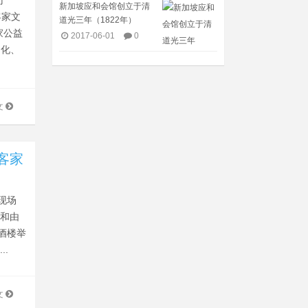
于
新加坡应和会馆创立于清
客家文
道光三年（1822年）
家公益
2017-06-01
0
文化、
文
客家
现场
会和由
酒楼举
.
文