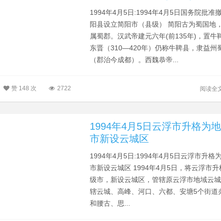
1994年4月5日:1994年4月5日国务院批准
阳县设立简阳市（县级） 简阳古为蜀国地
属蜀郡。汉武帝建元六年(前135年)，置牛
东晋（310—420年）仍称牛鞞县，隶益州
（郡治今成都）。西魏恭帝...
赞
148 次
2722
阅读全
1994年4月5日云浮市升格为
市新设云城区
1994年4月5日:1994年4月5日云浮市升格
市新设云城区 1994年4月5日，将云浮市
级市，新设云城区，管辖原云浮市地域云
辖云城、高峰、河口、六都、安塘5个街道
和腰古、思...