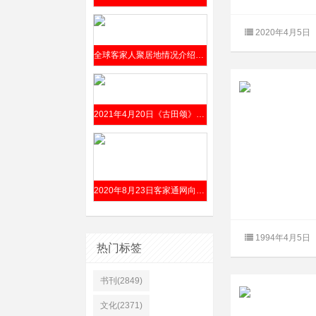
2020年4月5日
全球客家人聚居地情况介绍（据谭元亨、詹天庠主编《客家文化大典》）
2021年4月20日《古田颂》（何英词 李式耀曲）交响组歌唱响国家大剧院
2020年8月23日客家通网向全球发布“客家话口音传承人”招贤启事（附口音上传方法）
1994年4月5日
热门标签
书刊(2849)
文化(2371)