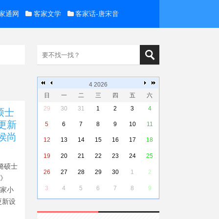
家通网
客家文学
客家话-唐宋音
4 2026
日
一
二
三
四
五
六
29
30
31
1
2
3
4
硕士
更新
5
6
7
8
9
10
11
侯尚
12
13
14
15
16
17
18
19
20
21
22
23
24
25
王璐硕士
26
27
28
29
30
1
2
究》
3
4
5
6
7
8
9
客家小
更新设