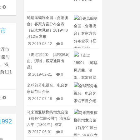
文
邱锡凤编制全国（含港澳
台）客家方言分布全表
浮市
（征求意见稿）2019年8
月12日发布
2019-08-12
0
云浮市
《走过1990》（邱锡凤词
。秦时
曲、演唱，客家通网出
地。汉
品）
111
2019-02-21
0
全球部分电视台、电台客
家话节目介绍​
文
2017-07-19
0
马来西亚槟榔屿增龙会馆
（前身“仁胜公司”）清嘉庆
992
六年（1801年）成立
2017-06-01
0