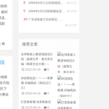
8
1995年9月11日经国务院批准广东信宜撤县建市（县级市）
9242
撤销简
9
1994年5月5日阳春撤县设市（县级）由阳江市代管
9566
，秦时
鞞县。
10
广东省客家方言的界定、划分及相关问题（庄初升）
蜀郡
10796
推荐文章
文
全球客家人聚居地情况介
绍（据谭元亨、詹天庠主
地级
编《客家文化大典》）
2022-02-18
0
为地级
你说我也说！！——客家
升格为地
通·邱锡凤的《风吹过汀
江》
城区下
2020-04-16
0
办事处
打赏客家通 传承客家话
2019-08-14
0