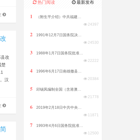
热门阅读
最新发布
1
文
（附生平介绍）中共福建省委原副书记、福建省政协原副主席林开钦同志2022年8月15日在福州逝世享年89岁
24397
2
1991年12月7日国务院决定原汕头市饶平县划归潮州市管辖
县改
24530
3
1988年1月7日国务院批准析江门市阳江、阳春两县置阳江地级市
酃县改
22222
属楚
4
1996年6月17日南雄撤县改市隶属广东省由韶关市代管
1
20384
郡。汉
5
邱锡凤编制全国（含港澳台）客家方言分布全表（征求意见稿）2019年8月12日发布
21778
6
文
2019年2月18日中共中央国务院印发《粤港澳大湾区发展规划纲要》
11871
7
1993年4月6日国务院批准普宁撤县设市（县级）由揭阳市代管
销简
12500