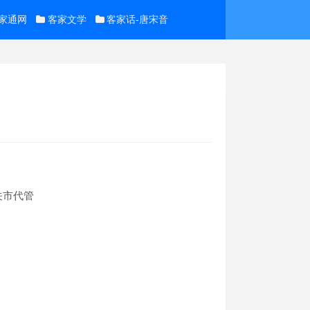
家通网
客家文学
客家话-唐宋音
关市代管