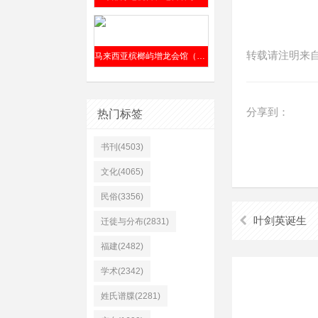
转载请注明来
马来西亚槟榔屿增龙会馆（前身“仁胜公司”）清嘉庆六年（1801年）成立
分享到：
热门标签
书刊(4503)
文化(4065)
民俗(3356)
叶剑英诞生
迁徙与分布(2831)
福建(2482)
学术(2342)
姓氏谱牒(2281)