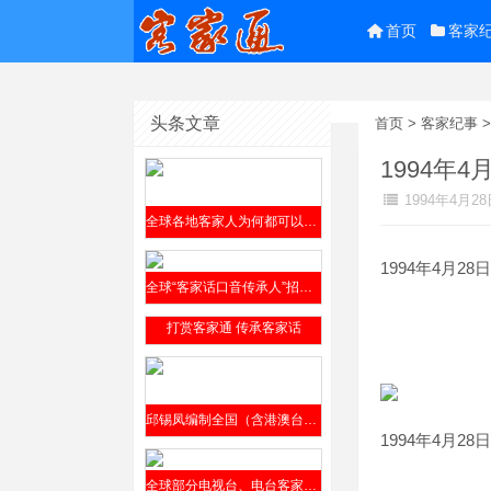
首页
客家
头条文章
首页
>
客家纪事
1994年
1994年4月28
全球各地客家人为何都可以参阅邱锡凤编撰的《客家方言上杭话大词典》？
1994年4月28日
全球“客家话口音传承人”招贤榜2019年9月4日公开发布
打赏客家通 传承客家话
邱锡凤编制全国（含港澳台）客家方言分布全表（征求意见稿）2019年8月12日发布
1994
4
28
年
月
日
全球部分电视台、电台客家话节目介绍​