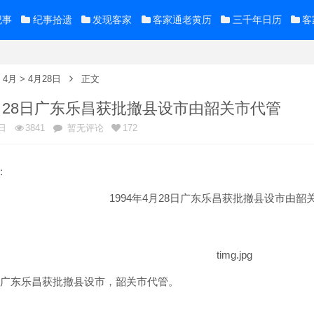
纪事
纪事拾遗
发现客家
客家通老黄历
三千年日历
客
>
4月
>
4月28日
正文
4月28日广东乐昌获批撤县设市由韶关市代管
日
3841
暂无评论
172
:
1994
4
28
年
月
日广东乐昌获批撤县设市由韶
广东乐昌获批撤县设市，韶关市代管。