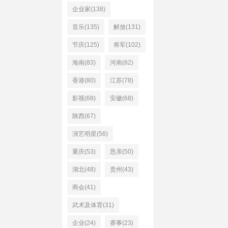
企业家(138)
音乐(135)
解放(131)
节庆(125)
将军(102)
海南(83)
河南(82)
香港(80)
江苏(78)
影视(68)
安徽(68)
陕西(67)
演艺明星(56)
重庆(53)
恳亲(50)
湖北(48)
贵州(43)
商会(41)
武术及体育(31)
企业(24)
赛事(23)