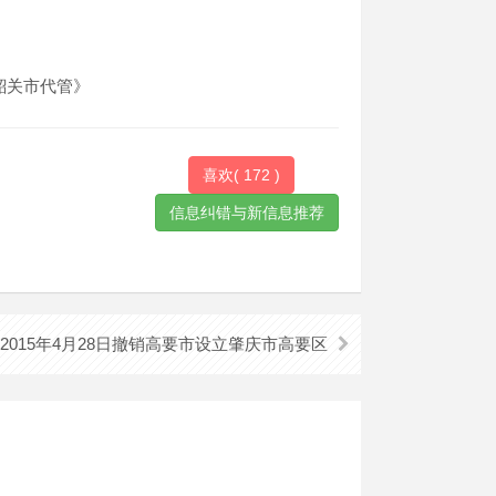
由韶关市代管》
喜欢(
172
)
2015年4月28日撤销高要市设立肇庆市高要区