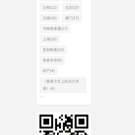
公祭(22)
北京(22)
云南(18)
澳门(17)
书画客家通(17)
上海(16)
原创歌曲(10)
客家本草(9)
特产(4)
《客家方言上杭话大词
典》(4)