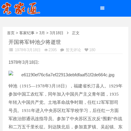
首页
>
客家纪事
>
3月
>
3月18日
正文
开国将军钟池少将逝世
1978年3月18日
2395
暂无评论
180
1978年3月18日:
钟池（
1915
—
1978
年
3
月
18
日
），福建省长汀县人。
1929
年
参加中国工农红军，同年加入中国共产主义青年团，
1935
年转入中国共产党。土地革命战争时期，任红
12
军军部司
号员。
1931
年进入中央苏区红军学校学习，后任红一方面
军政治部通讯连指导员。参加了中央苏区五次反“围剿”作战
和二万五千里长征。到达陕北后，参加直罗镇、吴起镇、东