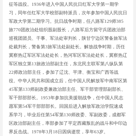
征等战役。
1936
年进入中国人民抗日红军大学第一期学
习，同年任红军大学校部副特派员，次年参加中国人民抗日
军政大学第二期学习。抗日战争时期，任八路军
129
师
385
旅
770
团政治处组织股副股长，八路军后方留守兵团政治部
巡视团团员、干事、军法处审判长，陕甘宁边区警备旅军法
处裁判长，警备第
3
旅军法处副处长。解放战争时期，历任
冀察热辽军区军法处处长，热河军区军法处处长，冀察热辽
军区独立第
13
旅政治部副主任，东北民主联军第八纵队第
22
师政治部主任，参加了辽沈、平津、衡宝和广西等战
役。中华人民共和国成立后，任中国人民解放军中南军区第
45
军第
133
师副政委兼政治部主任、军干部管理部副部长、
军干部部部长。
1953
年参加抗美援朝战争，任中国人民志
愿军第
54
军干部部部长。回国后进入解放军政治学院速成
系学习，毕业后任第
54
军第
130
师政委、军副政委，成都军
区政治部副主任，率部参加了平定西藏叛乱的战斗和中印边
界反击战。
1978
年
3
月
18
日
因病逝世，享年
63
岁。