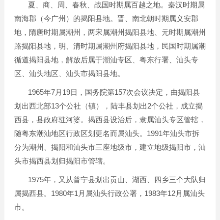
夏、商、周、春秋、战国时期属百越之地。秦汉时期属
南海郡（今广州）的揭阳县地。晋、南北朝时期属义安郡
地，隋唐时期属潮州，两宋属潮州揭阳县地、元时期属潮州
路揭阳县地，明、清时期属潮州府揭阳县地，民国时期属潮
循道揭阳县地，解放后属于潮汕专区、粤东行署、汕头专
区、汕头地区、汕头市揭阳县地。
1965
7
19
157
年
月
日，国务院第
次会议决定，由揭阳县
13
2
划出西北部
个公社（镇），陆丰县划出
个公社，成立揭
西县，县政府驻河婆。揭西县设治后，隶属汕头专区管辖，
1991
随粤东潮汕地区行政区划更名而属汕头。
年汕头市拆
分为潮州、揭阳和汕头市三座地级市，建立地级揭阳市，汕
头市揭西县划归揭阳市管辖。
1975
年，又从普宁县划出贡山、湖西、四乡三个大队归
1980
1
1983
12
属揭西县。
年
月属汕头行政公署，
年
月属汕头
市。