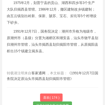
1975
2
3
年
月，划普宁县的贡山、湖西和四乡等
个生产
1986
12
大队归揭西县管辖。
年
月，撤区建制改乡镇建制；
5
由五云镇划出岭新、保新、陂苏、宝石、岽坑等
个村增设
下砂乡。
1991
12
7
年
月
日，国务院决定：潮州市升格为地级市，
原潮州市（县级）分置为湘桥区和潮安县，汕头市饶平县划
归潮州市管辖，汕头市揭西县划归揭阳市管辖，从原揭阳县
15
析出
个镇建立揭东县。
转载请注明来自
客家通网
，本文标题：
《1991年12月7日国
务院决定原汕头市揭西县划归揭阳市管辖》
喜欢(
174
)