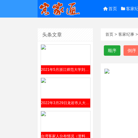
首页
客家
头条文章
首页
>
客家纪事
顺序
倒序
2021年5月浙江师范大学刘乙霖硕士学位论文《浙江金华琴坛客家话研究》（指导教师曹志耘）摘要
2022年3月29日龙岩市人大常委会办公室就《龙岩市客家文化保护条例（草案）》（附全文）公开征求意见
台湾客家人分布情况（资料来源2012年7月台湾铭传大学汤涵如硕士学位论文《客委会客家广告形象之研究》）