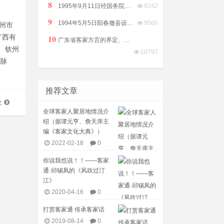
8
1995年9月11日经国务院批准广东信宜撤县建市（县级市）
9242
9
1994年5月5日阳春撤县设市（县级）由阳江市代管
9566
贺州市
10
广西有
广东省客家方言的界定、划分及相关问题（庄初升）
、钦州
10797
一脉
推荐文章
文
全球客家人聚居地情况介
绍（据谭元亨、詹天庠主
编《客家文化大典》）
2022-02-18
0
你说我也说！！——客家
通·邱锡凤的《风吹过汀
江》
2020-04-16
0
打赏客家通 传承客家话
2019-08-14
0