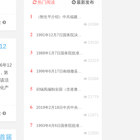
热门阅读
最新发布
1
（附生平介绍）中共福建省委原副书记、福建省政协原副主席林开钦同志2022年8月15日在福州逝世享年89岁
文
24398
2
1991年12月7日国务院决定原汕头市饶平县划归潮州市管辖
24530
12
3
1988年1月7日国务院批准析江门市阳江、阳春两县置阳江地级市
22223
6年12
4
1996年6月17日南雄撤县改市隶属广东省由韶关市代管
日，第
20386
。该活
文化产
5
邱锡凤编制全国（含港澳台）客家方言分布全表（征求意见稿）2019年8月12日发布
21779
6
2019年2月18日中共中央国务院印发《粤港澳大湾区发展规划纲要》
文
11871
7
1993年4月6日国务院批准普宁撤县设市（县级）由揭阳市代管
12500
市首届