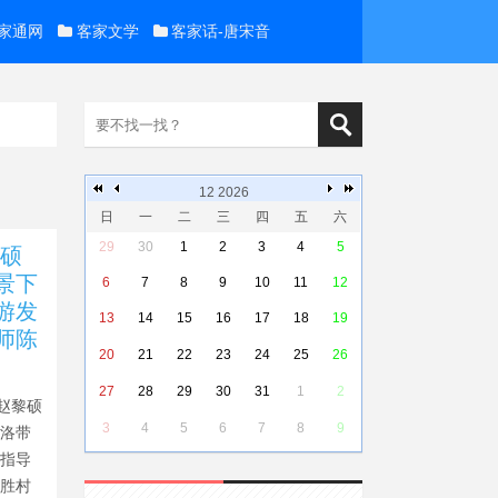
家通网
客家文学
客家话-唐宋音
12 2026
日
一
二
三
四
五
六
29
30
1
2
3
4
5
黎硕
景下
6
7
8
9
10
11
12
游发
13
14
15
16
17
18
19
师陈
20
21
22
23
24
25
26
27
28
29
30
31
1
2
学赵黎硕
3
4
5
6
7
8
9
区洛带
（指导
宝胜村