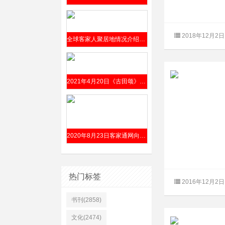
2018年12月2日
全球客家人聚居地情况介绍（据谭元亨、詹天庠主编《客家文化大典》）
2021年4月20日《古田颂》（何英词 李式耀曲）交响组歌唱响国家大剧院
2020年8月23日客家通网向全球发布“客家话口音传承人”招贤启事（附口音上传方法）
热门标签
2016年12月2日
书刊(2858)
文化(2474)