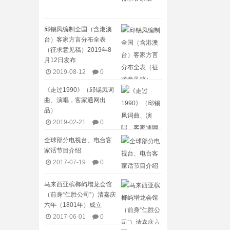
邱锡凤编制全国（含港澳
台）客家方言分布全表
（征求意见稿）2019年8
月12日发布
2019-08-12
0
《走过1990》（邱锡凤词
曲、演唱，客家通网出
品）
2019-02-21
0
全球部分电视台、电台客
家话节目介绍​
2017-07-19
0
马来西亚槟榔屿增龙会馆
（前身“仁胜公司”）清嘉庆
六年（1801年）成立
2017-06-01
0