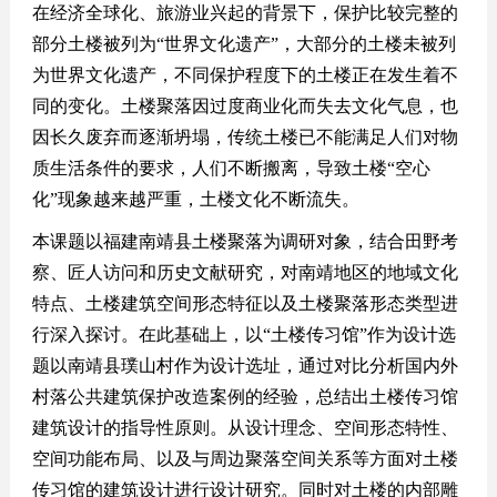
在经济全球化、旅游业兴起的背景下，保护比较完整的
部分土楼被列为
“世界文化遗产”，大部分的土楼未被列
为世界文化遗产，不同保护程度下的土楼正在发生着不
同的变化。土楼聚落因过度商业化而失去文化气息，也
因长久废弃而逐渐坍塌，传统土楼已不能满足人们对物
质生活条件的要求，人们不断搬离，导致土楼“空心
化”现象越来越严重，土楼文化不断流失。
本课题以福建南靖县土楼聚落为调研对象，结合田野考
察、匠人访问和历史文献研究，对南靖地区的地域文化
特点、土楼建筑空间形态特征以及土楼聚落形态类型进
行深入探讨。在此基础上，以
“土楼传习馆”作为设计选
题以南靖县璞山村作为设计选址，通过对比分析国内外
村落公共建筑保护改造案例的经验，总结出土楼传习馆
建筑设计的指导性原则。从设计理念、空间形态特性、
空间功能布局、以及与周边聚落空间关系等方面对土楼
传习馆的建筑设计进行设计研究。同时对土楼的内部雕