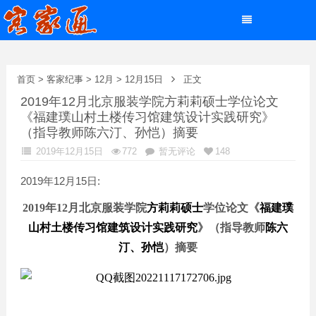
首页
>
客家纪事
>
12月
>
12月15日
正文
2019年12月北京服装学院方莉莉硕士学位论文
《福建璞山村土楼传习馆建筑设计实践研究》
（指导教师陈六汀、孙恺）摘要
2019年12月15日
772
暂无评论
148
2019年12月15日:
20
19
年
12
月
北京服装学院
方莉莉
硕士
学位论文
《
福建璞
山村土楼传习馆建筑设计实践研究
》（
指导教师
陈六
汀、孙恺
）摘要