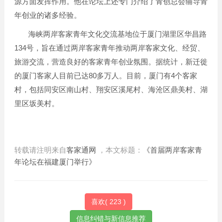
源方面发挥作用。他在论坛上还专门介绍了青创总会辅导青
年创业的诸多经验。
海峡两岸客家青年文化交流基地位于厦门湖里区华昌路
134
号，旨在通过两岸客家青年推动两岸客家文化、经贸、
旅游交流，营造良好的客家青年创业氛围。据统计，新迁徙
80
4
的厦门客家人目前已达
多万人。目前，厦门有
个客家
村，包括同安区南山村、翔安区溪尾村、海沧区鼎美村、湖
里区坂美村。
转载请注明来自
客家通网
，本文标题：
《首届两岸客家青
年论坛在福建厦门举行》
喜欢(
223
)