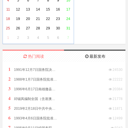
4
5
6
7
8
9
10
11
12
13
14
15
16
17
18
19
20
21
22
23
24
25
26
27
28
29
30
31
1
2
3
4
5
6
7
热门阅读
最新发布
1
1991年12月7日国务院决定原汕头市饶平县划归潮州市管辖
24530
2
1988年1月7日国务院批准析江门市阳江、阳春两县置阳江地级市
22222
3
1996年6月17日南雄撤县改市隶属广东省由韶关市代管
20384
4
邱锡凤编制全国（含港澳台）客家方言分布全表（征求意见稿）2019年8月12日发布
21778
5
2019年2月18日中共中央国务院印发《粤港澳大湾区发展规划纲要》
11871
6
1993年4月6日国务院批准普宁撤县设市（县级）由揭阳市代管
12499
7
1995年9月11日经国务院批准广东信宜撤县建市（县级市）
9242