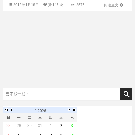
石、骨、蚌器等史前人类生活用具和生产工具以及大量人类
2013年1月18日
赞
145 次
2576
阅读全文
食用后遗弃的水、陆生物...
1 2026
日
一
二
三
四
五
六
28
29
30
31
1
2
3