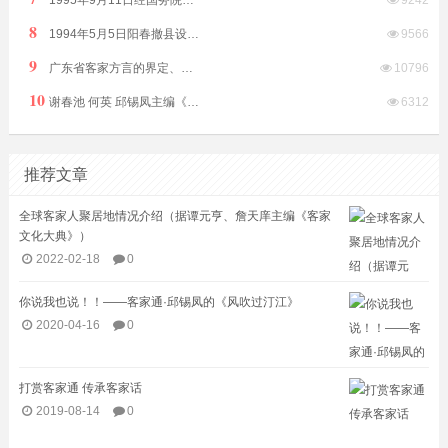
8
1994年5月5日阳春撤县设市（县级）由阳江市代管
9566
9
广东省客家方言的界定、划分及相关问题（庄初升）
10796
10
谢春池 何英 邱锡凤主编《福地泮境》2018年10月24日海峡文艺出版社出版（附 邱锡凤书评）
6312
推荐文章
全球客家人聚居地情况介绍（据谭元亨、詹天庠主编《客家
文化大典》）
2022-02-18
0
你说我也说！！——客家通·邱锡凤的《风吹过汀江》
2020-04-16
0
打赏客家通 传承客家话
2019-08-14
0