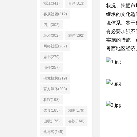
浙江(341)
台湾(313)
状况、挖掘市
继承的文化适
客属社团(312)
境体系。鉴于
四川(302)
有必要加强不
经济(302)
旅游(292)
实施的措施，
网络社区(287)
粤西地区经济
志书(279)
海外(257)
研究机构(219)
官方媒体(203)
联谊(198)
饮食(185)
湖南(179)
山歌(176)
会议(160)
畲与客(145)