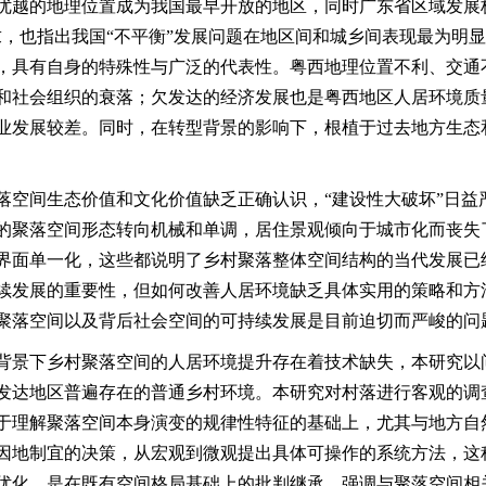
优越的地理位置成为我国最早开放的地区，同时广东省区域发展
求，也指出我国“不平衡”发展问题在地区间和城乡间表现最为明
，具有自身的特殊性与广泛的代表性。粤西地理位置不利、交通
和社会组织的衰落；欠发达的经济发展也是粤西地区人居环境质
业发展较差。同时，在转型背景的影响下，根植于过去地方生态
落空间生态价值和文化价值缺乏正确认识，
“建设性大破坏”日益
的聚落空间形态转向机械和单调，居住景观倾向于城市化而丧失
界面单一化，这些都说明了乡村聚落整体空间结构的当代发展已
续发展的重要性，但如何改善人居环境缺乏具体实用的策略和方
聚落空间以及背后社会空间的可持续发展是目前迫切而严峻的问
背景下乡村聚落空间的人居环境提升存在着技术缺失，本研究以
发达地区普遍存在的普通乡村环境。本研究对村落进行客观的调
于理解聚落空间本身演变的规律性特征的基础上，尤其与地方自
因地制宜的决策，从宏观到微观提出具体可操作的系统方法，这
优化，是在既有空间格局基础上的批判继承，强调与聚落空间相