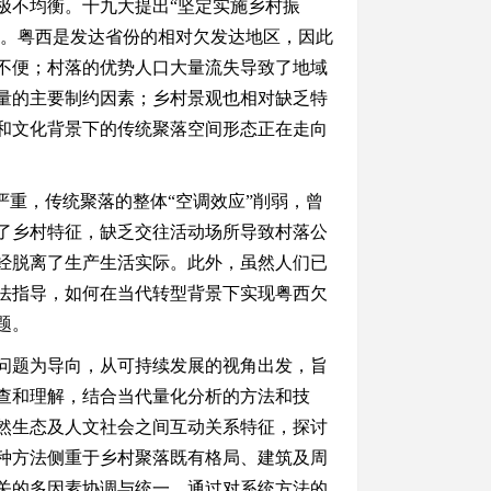
极不均衡。十九大提出
“坚定实施乡村振
显。粤西是发达省份的相对欠发达地区，因此
不便；村落的优势人口大量流失导致了地域
量的主要制约因素；乡村景观也相对缺乏特
和文化背景下的传统聚落空间形态正在走向
严重，传统聚落的整体“空调效应”削弱，曾
了乡村特征，缺乏交往活动场所导致村落公
经脱离了生产生活实际。此外，虽然人们已
法指导，如何在当代转型背景下实现粤西欠
题。
问题为导向，从可持续发展的视角出发，旨
查和理解，结合当代量化分析的方法和技
然生态及人文社会之间互动关系特征，探讨
种方法侧重于乡村聚落既有格局、建筑及周
关的多因素协调与统一。通过对系统方法的