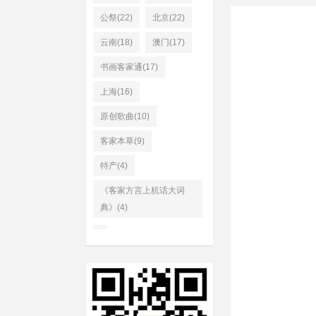
公祭(22)
北京(22)
云南(18)
澳门(17)
书画客家通(17)
上海(16)
原创歌曲(10)
客家本草(9)
特产(4)
《客家方言上杭话大词
典》(4)