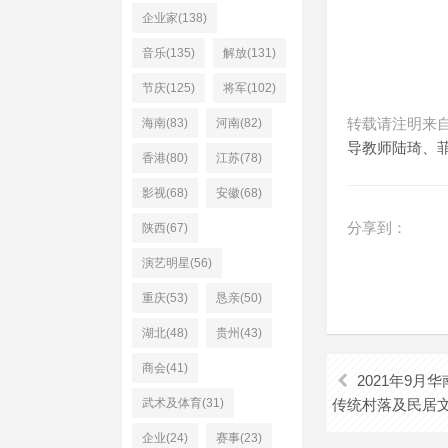
企业家(138)
音乐(135)
解放(131)
节庆(125)
将军(102)
转载请注明来
海南(83)
河南(82)
导教师陆琦、菲
香港(80)
江苏(78)
影视(68)
安徽(68)
分享到：
陕西(67)
演艺明星(56)
重庆(53)
恳亲(50)
湖北(48)
贵州(43)
商会(41)
2021年9
武术及体育(31)
传统村落及民居
企业(24)
赛事(23)