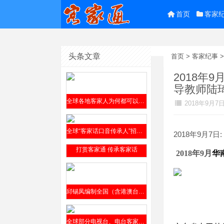
首页
客家
头条文章
首页
>
客家纪事
2018
导教师陆
全球各地客家人为何都可以参阅邱锡凤编撰的《客家方言上杭话大词典》？
2018年9月7
全球“客家话口音传承人”招贤榜2019年9月4日公开发布
2018年9月7日:
打赏客家通 传承客家话
20
18
年
9
月
华
邱锡凤编制全国（含港澳台）客家方言分布全表（征求意见稿）2019年8月12日发布
全球部分电视台、电台客家话节目介绍​