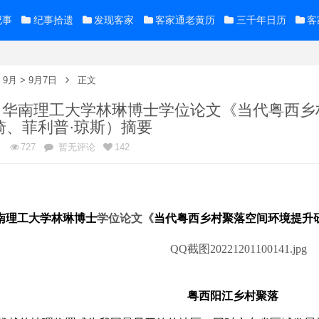
纪事
纪事拾遗
发现客家
客家通老黄历
三千年日历
客
>
9月
>
9月7日
正文
年9月华南理工大学林琳博士学位论文《当代粤西
琦、菲利普·琼斯）摘要
日
727
暂无评论
142
南理工大学
林琳
博士
学位论文
《
当代粤西乡村聚落空间环境提升
粤西阳江乡村聚落