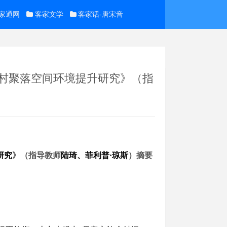
家通网
客家文学
客家话-唐宋音
乡村聚落空间环境提升研究》（指
研究
》（
指导教师
陆琦
、
菲利普
·
琼斯
）摘要