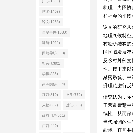
广东(1699)
梳理，力图协
艺术(1408)
和社会的平衡
论文(1258)
论文的研究从
重要事件(1080)
地理气候特征
建筑(1051)
村经济结构的
区区域发展存
网站导航(993)
及乡村外部支
客家话(901)
性。接下来以
学报(835)
聚落系统、中
高等院校(814)
升理论进行反
江西(810)
文学(772)
研究认为，乡
于营造智慧中
人物(697)
建制(693)
续性，从而保
政府门户(511)
当代强调的生
广西(440)
能耗、宜居并