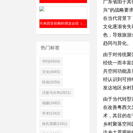
广东省由于其
兴”的战略要
在当代背景下
马来西亚槟榔屿增龙会馆（前身“仁胜公司”）清嘉庆六年（1801年）成立
文化逐渐丧失
色，导致旅游
趋同与异化。
热门标签
由于对传统聚
书刊(4503)
经统一而丰富
共空间功能及
文化(4065)
经认识到可持
民俗(3356)
发达地区乡村
迁徙与分布(2831)
由于当代转型
福建(2482)
在改善粤西欠
学术(2342)
术，其目的在
乡村聚落空间
姓氏谱牒(2281)
边乡土景观的