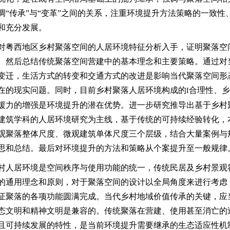
调
“传承”与“变革”之间的关系，注重环境提升方法策略的一致
和充分发展。
对粤西地区乡村聚落空间的人居环境特征分析入手，证明聚落空
。然后总结传统聚落空间营建中的基本理念和主要策略。通过对
变迁，生活方式的转变和交通方式的改进是影响当代聚落空间形
在的现实问题。同时，目前乡村聚落人居环境构成的
合理性、乡
I
援力的增强是环境提升的潜在优势。进一步研究推导出基于乡村
建筑学科的人居环境研究为主线，基于传统的可持续经验转化，
观聚落整体尺度、微观建筑单体尺度三个层级，结合大量案例与
思和总结。最后对环境提升的方法和策略从个案提升至一般规律
村人居环境是空间秩序与使用功能的统一，传统民居及乡村景观
的通用理念和原则，对于聚落空间的设计以全局角度来进行考虑
证聚落的各项功能圆满完成。当代乡村地域价值传承的关键，应
态文明和精神文明是兼容的。传统聚落在营建、使用甚至消亡的
且可持续发展的特性，是当前环境提升需要继承的生态适应性机